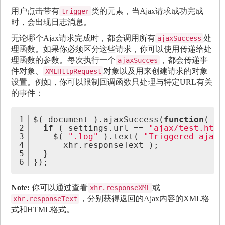
用户点击带有
类的元素，当Ajax请求成功完成
trigger
时，会出现日志消息。
无论哪个Ajax请求完成时，都会调用所有
处
ajaxSuccess
理函数。如果你必须区分这些请求，你可以使用传递给处
理函数的参数。每次执行一个
，都会传递事
ajaxSucces
件对象、
对象以及用来创建请求的对象
XMLHttpRequest
设置。例如，你可以限制回调函数只处理与特定URL有关
的事件：
1
$( document ).ajaxSuccess(
function
( ev
2
if
 ( settings.url == 
"ajax/test.html
3
    $( 
".log"
 ).text( 
"Triggered ajaxS
4
      xhr.responseText );
5
  }
6
});
Note:
你可以通过查看
或
xhr.responseXML
，分别获得返回的Ajax内容的XML格
xhr.responseText
式和HTML格式。