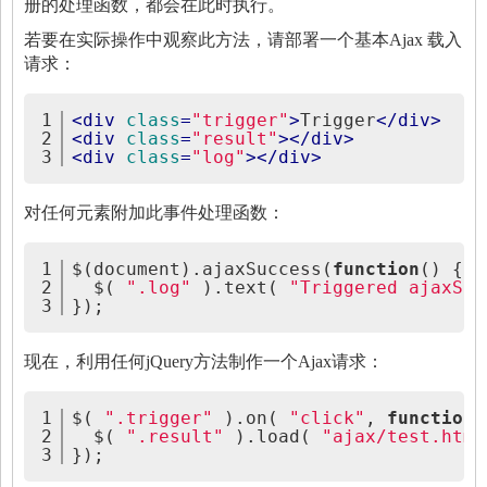
册的处理函数，都会在此时执行。
若要在实际操作中观察此方法，请部署一个基本Ajax 载入
请求：
1
<
div
class
=
"trigger"
>
Trigger
</
div
>
2
<
div
class
=
"result"
>
</
div
>
3
<
div
class
=
"log"
>
</
div
>
对任何元素附加此事件处理函数：
1
$(document).ajaxSuccess(
function
() {
2
  $( 
".log"
 ).text( 
"Triggered ajaxSuc
3
});
现在，利用任何jQuery方法制作一个Ajax请求：
1
$( 
".trigger"
 ).on( 
"click"
, 
function
(
2
  $( 
".result"
 ).load( 
"ajax/test.html
3
});