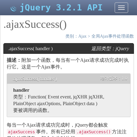
jQuery 3.2.1 API
切
换
导
.ajaxSuccess()
航
类别：
Ajax
>
全局Ajax事件处理函数
.ajaxSuccess( handler )
返回类型：
jQuery
描述：
附加一个函数，每当有一个Ajax请求成功完成时执
行它。这是一个
Ajax事件
。
.ajaxSuccess( handler )
增补版本：
1.0
handler
类型：
Function
(
Event
event,
jqXHR
jqXHR,
PlainObject
ajaxOptions,
PlainObject
data )
要被调用的函数。
每当一个Ajax请求成功完成时，jQuery都会触发
事件。所有已经用
方法注
ajaxSuccess
.ajaxSuccess()