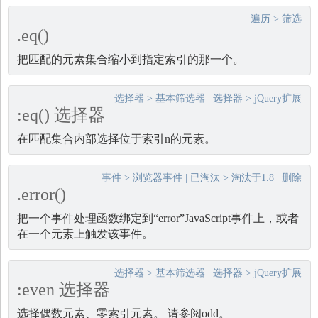
遍历
>
筛选
.eq()
把匹配的元素集合缩小到指定索引的那一个。
选择器
>
基本筛选器
|
选择器
>
jQuery扩展
:eq() 选择器
在匹配集合内部选择位于索引n的元素。
事件
>
浏览器事件
|
已淘汰
>
淘汰于1.8
|
删除
.error()
把一个事件处理函数绑定到“error”JavaScript事件上，或者
在一个元素上触发该事件。
选择器
>
基本筛选器
|
选择器
>
jQuery扩展
:even 选择器
选择偶数元素、零索引元素。 请参阅odd。