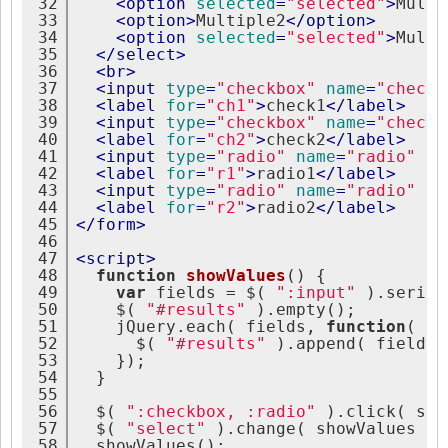
32
<
option
selected
=
"selected"
>
Multi
33
<
option
>
Multiple2
</
option
>
34
<
option
selected
=
"selected"
>
Multi
35
</
select
>
36
<
br
>
37
<
input
type
=
"checkbox"
name
=
"check"
38
<
label
for
=
"ch1"
>
check1
</
label
>
39
<
input
type
=
"checkbox"
name
=
"check"
40
<
label
for
=
"ch2"
>
check2
</
label
>
41
<
input
type
=
"radio"
name
=
"radio"
va
42
<
label
for
=
"r1"
>
radio1
</
label
>
43
<
input
type
=
"radio"
name
=
"radio"
va
44
<
label
for
=
"r2"
>
radio2
</
label
>
45
</
form
>
46
47
<
script
>
48
function
showValues
()
 {
49
var
 fields = $( 
":input"
 ).serial
50
    $( 
"#results"
 ).empty();
51
    jQuery.each( fields, 
function
( i,
52
      $( 
"#results"
 ).append( field.v
53
    });
54
  }
55
56
  $( 
":checkbox, :radio"
 ).click( sho
57
  $( 
"select"
 ).change( showValues );
58
  showValues();