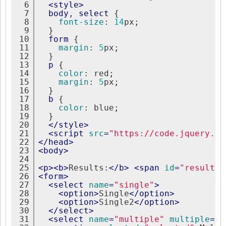
6
<
style
>
7
body
, 
select
{
8
font-size
:
14
px;
9
}
10
form
{
11
margin
:
5
px;
12
}
13
p
{
14
color
:
 red;
15
margin
:
5
px;
16
}
17
b
{
18
color
:
 blue;
19
}
20
</
style
>
21
<
script
src
=
"https://code.jquery.co
22
</
head
>
23
<
body
>
24
25
<
p
>
<
b
>
Results:
</
b
>
<
span
id
=
"results"
26
<
form
>
27
<
select
name
=
"single"
>
28
<
option
>
Single
</
option
>
29
<
option
>
Single2
</
option
>
30
</
select
>
31
<
select
name
=
"multiple"
multiple
=
"m