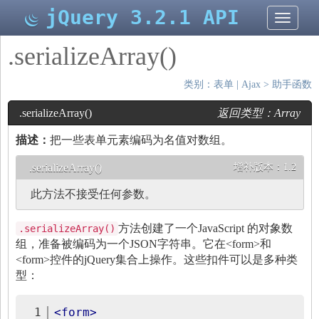
jQuery 3.2.1 API
切
换
导
.serializeArray()
航
类别：
表单
|
Ajax
>
助手函数
.serializeArray()
返回类型：
Array
描述：
把一些表单元素编码为名值对数组。
.serializeArray()
增补版本：
1.2
此方法不接受任何参数。
方法创建了一个JavaScript 的对象数
.serializeArray()
组，准备被编码为一个JSON字符串。它在<form>和
<form>控件的jQuery集合上操作。这些扣件可以是多种类
型：
1
<
form
>