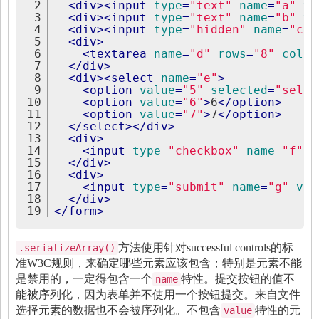
2
<
div
>
<
input
type
=
"text"
name
=
"a"
va
3
<
div
>
<
input
type
=
"text"
name
=
"b"
va
4
<
div
>
<
input
type
=
"hidden"
name
=
"c"
5
<
div
>
6
<
textarea
name
=
"d"
rows
=
"8"
cols
=
7
</
div
>
8
<
div
>
<
select
name
=
"e"
>
9
<
option
value
=
"5"
selected
=
"selec
10
<
option
value
=
"6"
>
6
</
option
>
11
<
option
value
=
"7"
>
7
</
option
>
12
</
select
>
</
div
>
13
<
div
>
14
<
input
type
=
"checkbox"
name
=
"f"
v
15
</
div
>
16
<
div
>
17
<
input
type
=
"submit"
name
=
"g"
val
18
</
div
>
19
</
form
>
方法使用针对
successful controls
的标
.serializeArray()
准W3C规则，来确定哪些元素应该包含；特别是元素不能
是禁用的，一定得包含一个
特性。提交按钮的值不
name
能被序列化，因为表单并不使用一个按钮提交。来自文件
选择元素的数据也不会被序列化。不包含
特性的元
value