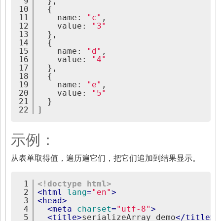
9
  },
10
  {
11
    name: 
"c"
,
12
    value: 
"3"
13
  },
14
  {
15
    name: 
"d"
,
16
    value: 
"4"
17
  },
18
  {
19
    name: 
"e"
,
20
    value: 
"5"
21
  }
22
]
示例：
从表单取得值，遍历遍它们，把它们追加到结果显示。
1
<!doctype html>
2
<
html
lang
=
"en"
>
3
<
head
>
4
<
meta
charset
=
"utf-8"
>
5
<
title
>
serializeArray demo
</
title
>