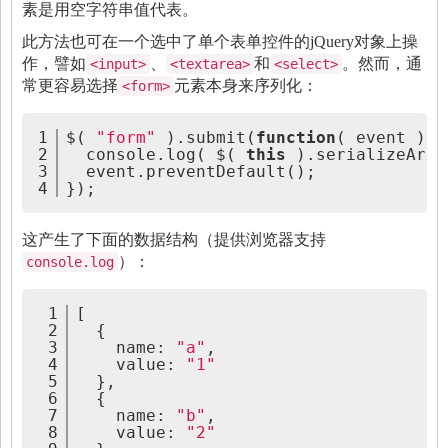
素是用空字符串值代表。
此方法也可在一个选中了单个表单控件的jQuery对象上操
作，譬如
、
和
。然而，通
<input>
<textarea>
<select>
常更容易选择
元素本身来序列化：
<form>
1
$( 
"form"
 ).submit(
function
( event ) {
2
  console.log( $( 
this
 ).serializeArra
3
  event.preventDefault();
4
});
这产生了下面的数据结构（提供浏览器支持
）：
console.log
1
[
2
  {
3
    name: 
"a"
,
4
    value: 
"1"
5
  },
6
  {
7
    name: 
"b"
,
8
    value: 
"2"