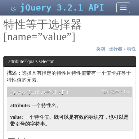
jQuery 3.2.1 API
切
换
导
特性等于选择器
航
[name=”value”]
类别：
选择器
>
特性
attributeEquals selector
描述：
选择具有指定的特性且特性值带有一个值恰好等于
特性值的元素。
jQuery( "[attribute='value']" )
增补版本：
1.0
attribute:
一个特性名。
value:
一个特性值。
既可以是有效的
标识符
，也可以是
带引号的字符串。