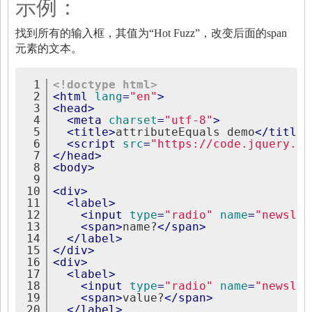
示例：
找到所有的输入框，其值为“Hot Fuzz”，改变后面的span
元素的文本。
1
<!doctype html>
2
<
html
lang
=
"en"
>
3
<
head
>
4
<
meta
charset
=
"utf-8"
>
5
<
title
>
attributeEquals demo
</
title
>
6
<
script
src
=
"https://code.jquery.co
7
</
head
>
8
<
body
>
9
10
<
div
>
11
<
label
>
12
<
input
type
=
"radio"
name
=
"newslet
13
<
span
>
name?
</
span
>
14
</
label
>
15
</
div
>
16
<
div
>
17
<
label
>
18
<
input
type
=
"radio"
name
=
"newslet
19
<
span
>
value?
</
span
>
20
</
label
>