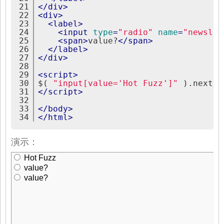
21
</
div
>
22
<
div
>
23
<
label
>
24
<
input
type
=
"radio"
name
=
"newslet
25
<
span
>
value?
</
span
>
26
</
label
>
27
</
div
>
28
29
<
script
>
30
$( 
"input[value='Hot Fuzz']"
 ).next()
31
</
script
>
32
33
</
body
>
34
</
html
>
演示：