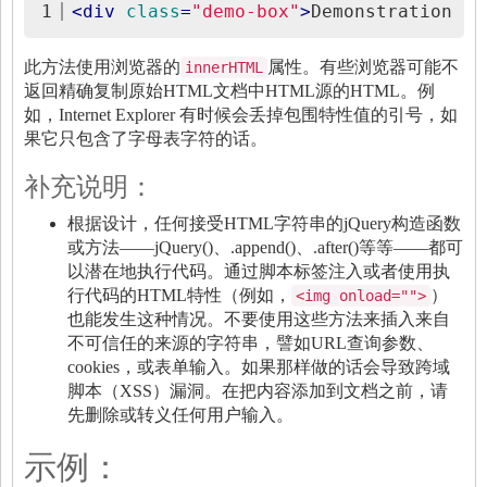
1
<
div
class
=
"demo-box"
>
Demonstration Bo
此方法使用浏览器的
属性。有些浏览器可能不
innerHTML
返回精确复制原始HTML文档中HTML源的HTML。例
如，Internet Explorer 有时候会丢掉包围特性值的引号，如
果它只包含了字母表字符的话。
补充说明：
根据设计，任何接受HTML字符串的jQuery构造函数
或方法——
jQuery()
、
.append()
、
.after()
等等——都可
以潜在地执行代码。通过脚本标签注入或者使用执
行代码的HTML特性（例如，
）
<img onload="">
也能发生这种情况。不要使用这些方法来插入来自
不可信任的来源的字符串，譬如URL查询参数、
cookies，或表单输入。如果那样做的话会导致跨域
脚本（XSS）漏洞。在把内容添加到文档之前，请
先删除或转义任何用户输入。
示例：