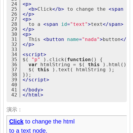
24
<
p
>
25
<
b
>
Click
</
b
>
 to change the 
<
span
id
26
</
p
>
27
<
p
>
28
  to a 
<
span
id
=
"text"
>
text
</
span
>
 no
29
</
p
>
30
<
p
>
31
  This 
<
button
name
=
"nada"
>
button
</
bu
32
</
p
>
33
34
<
script
>
35
$( 
"p"
 ).click(
function
() {
36
var
 htmlString = $( 
this
 ).html();
37
  $( 
this
 ).text( htmlString );
38
});
39
</
script
>
40
41
</
body
>
42
</
html
>
演示：