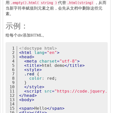
用
代替
，从而
.empty().html( string )
.html(string)
当新字符串赋值到元素之前，会先从文档中删除这些元
素。
示例：
给每个div添加HTML。
1
<!doctype html>
2
<
html
lang
=
"en"
>
3
<
head
>
4
<
meta
charset
=
"utf-8"
>
5
<
title
>
html demo
</
title
>
6
<
style
>
7
.red
{
8
color
:
 red;
9
}
10
</
style
>
11
<
script
src
=
"https://code.jquery.co
12
</
head
>
13
<
body
>
14
15
<
span
>
Hello
</
span
>
16
<
div
>
</
div
>