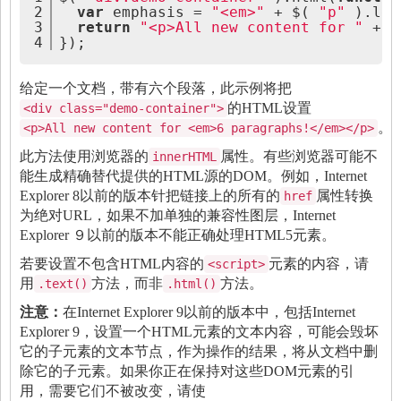
2
var
 emphasis = 
"<em>"
 + $( 
"p"
 ).len
3
return
"<p>All new content for "
 + e
4
});
给定一个文档，带有六个段落，此示例将把
的HTML设置
<div class="demo-container">
。
<p>All new content for <em>6 paragraphs!</em></p>
此方法使用浏览器的
属性。有些浏览器可能不
innerHTML
能生成精确替代提供的HTML源的DOM。例如，Internet
Explorer 8以前的版本针把链接上的所有的
属性转换
href
为绝对URL，如果不加单独的
兼容性图层
，Internet
Explorer ９以前的版本不能正确处理HTML5元素。
若要设置不包含HTML内容的
元素的内容，请
<script>
用
方法，而非
方法。
.text()
.html()
注意：
在Internet Explorer 9以前的版本中，包括Internet
Explorer 9，设置一个HTML元素的文本内容，可能会毁坏
它的子元素的文本节点，作为操作的结果，将从文档中删
除它的子元素。如果你正在保持对这些DOM元素的引
用，需要它们不被改变，请使