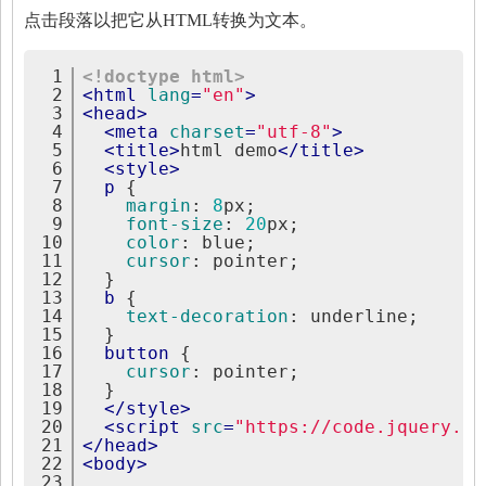
点击段落以把它从HTML转换为文本。
1
<!doctype html>
2
<
html
lang
=
"en"
>
3
<
head
>
4
<
meta
charset
=
"utf-8"
>
5
<
title
>
html demo
</
title
>
6
<
style
>
7
p
{
8
margin
:
8
px;
9
font-size
:
20
px;
10
color
:
 blue;
11
cursor
:
 pointer;
12
}
13
b
{
14
text-decoration
:
 underline;
15
}
16
button
{
17
cursor
:
 pointer;
18
}
19
</
style
>
20
<
script
src
=
"https://code.jquery.co
21
</
head
>
22
<
body
>
23