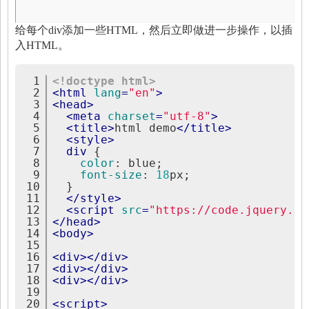
给每个div添加一些HTML，然后立即做进一步操作，以插
入HTML。
1
<!doctype html>
2
<
html
lang
=
"en"
>
3
<
head
>
4
<
meta
charset
=
"utf-8"
>
5
<
title
>
html demo
</
title
>
6
<
style
>
7
div
{
8
color
:
 blue;
9
font-size
:
18
px;
10
}
11
</
style
>
12
<
script
src
=
"https://code.jquery.co
13
</
head
>
14
<
body
>
15
16
<
div
>
</
div
>
17
<
div
>
</
div
>
18
<
div
>
</
div
>
19
20
<
script
>