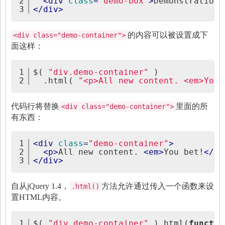
2
<
div
class
=
"demo-box"
>
Demonstration 
3
</
div
>
的内容可以被设置成下
<div class="demo-container">
面这样：
1
$( 
"div.demo-container"
 )
2
  .html( 
"<p>All new content. <em>You 
代码行将替换
里面的所
<div class="demo-container">
有东西：
1
<
div
class
=
"demo-container"
>
2
<
p
>
All new content. 
<
em
>
You bet!
</
em
3
</
div
>
自从jQuery 1.4，
方法允许通过传入一个函数来设
.html()
置HTML内容。
1
$( 
"div.demo-container"
 ).html(
functio