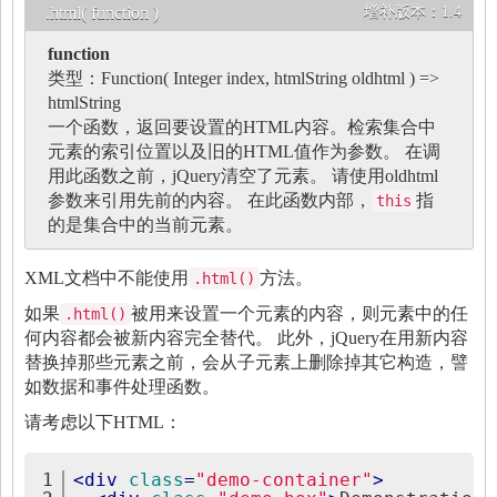
.html( function )
增补版本：
1.4
function
类型：
Function
(
Integer
index,
htmlString
oldhtml ) =>
htmlString
一个函数，返回要设置的HTML内容。检索集合中
元素的索引位置以及旧的HTML值作为参数。 在调
用此函数之前，jQuery清空了元素。 请使用oldhtml
参数来引用先前的内容。 在此函数内部，
指
this
的是集合中的当前元素。
XML文档中不能使用
方法。
.html()
如果
被用来设置一个元素的内容，则元素中的任
.html()
何内容都会被新内容完全替代。 此外，jQuery在用新内容
替换掉那些元素之前，会从子元素上删除掉其它构造，譬
如数据和事件处理函数。
请考虑以下HTML：
1
<
div
class
=
"demo-container"
>