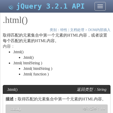
jQuery 3.2.1 API
切
换
导
.html()
航
类别：
特性
|
文档处理
>
DOM内部插入
取得匹配的元素集合中第一个元素的HTML内容，或者设置
每个匹配的元素的HTML内容。
内容：
.html()
.html()
.html( htmlString )
.html( htmlString )
.html( function )
.html()
返回类型：
String
描述：
取得匹配的元素集合中第一个元素的HTML内容。
.html()
增补版本：
1.0