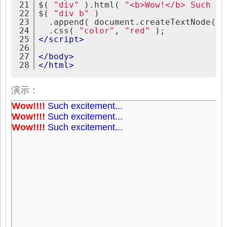
21
$( 
"div"
 ).html( 
"<b>Wow!</b> Such ex
22
$( 
"div b"
 )
23
  .append( document.createTextNode( 
"
24
  .css( 
"color"
, 
"red"
 );
25
</
script
>
26
27
</
body
>
28
</
html
>
演示：