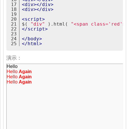
17
<
div
>
</
div
>
18
<
div
>
</
div
>
19
20
<
script
>
21
$( 
"div"
 ).html( 
"<span class='red'>H
22
</
script
>
23
24
</
body
>
25
</
html
>
演示：