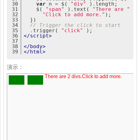
30
var
 n = $( 
"div"
 ).length;
31
    $( 
"span"
 ).text( 
"There are "
 + 
32
"Click to add more."
);
33
  })
34
// Trigger the click to start
35
  .trigger( 
"click"
 );
36
</
script
>
37
38
</
body
>
39
</
html
>
演示：