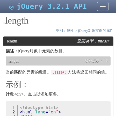
jQuery 3.2.1 API
切
换
导
.length
航
类别：
属性
>
jQuery对象实例的属性
length
返回类型：
Integer
描述：
jQuery对象中元素的数目。
length
增补版本：
1.0
当前匹配的元素的数目。
方法将返回相同的值。
.size()
示例：
计数<div>。点击以添加更多。
1
<!doctype html>
2
<
html
lang
=
"en"
>