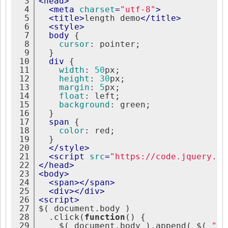
3
<
head
>
4
<
meta
charset
=
"utf-8"
>
5
<
title
>
length demo
</
title
>
6
<
style
>
7
body
{
8
cursor
:
 pointer;
9
}
10
div
{
11
width
:
50
px;
12
height
:
30
px;
13
margin
:
5
px;
14
float
:
 left;
15
background
:
 green;
16
}
17
span
{
18
color
:
 red;
19
}
20
</
style
>
21
<
script
src
=
"https://code.jquery.co
22
</
head
>
23
<
body
>
24
<
span
>
</
span
>
25
<
div
>
</
div
>
26
<
script
>
27
$( document.body )
28
  .click(
function
() {
29
    $( document.body ).append( $( 
"<d