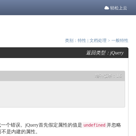
轻松上云
类别：
特性
|
文档处理
>
一般特性
返回类型：
jQuery
增补版本：
1.6
个错误。jQuery首先假定属性的值是
并忽略
undefined
而不是内建的属性。