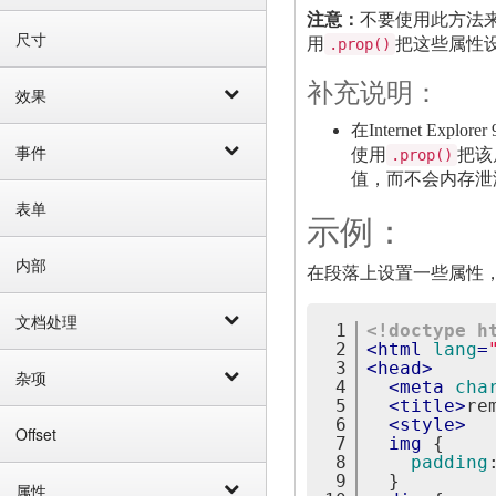
注意：
不要使用此方法来删
尺寸
用
把这些属性
.prop()
补充说明：
效果
在Internet 
事件
使用
把该
.prop()
值，而不会内存泄
表单
示例：
内部
在段落上设置一些属性
文档处理
1
<!doctype h
2
<
html
lang
=
3
<
head
>
杂项
4
<
meta
cha
5
<
title
>
re
6
<
style
>
Offset
7
img
{
8
padding
9
}
属性