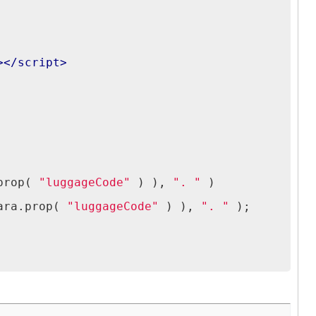
>
</
script
>
prop( 
"luggageCode"
 ) ), 
". "
 )
ara.prop( 
"luggageCode"
 ) ), 
". "
 );