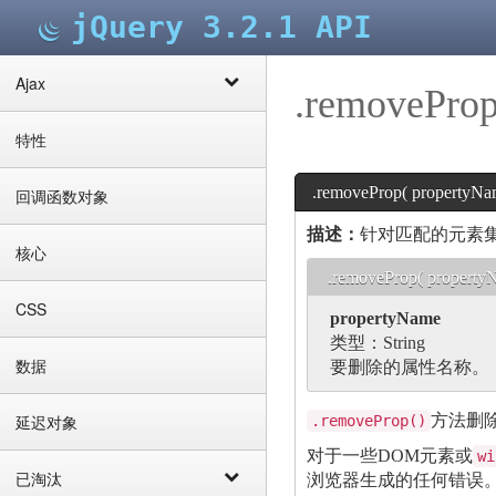
jQuery 3.2.1 API
Ajax
.removeProp
特性
.removeProp( propertyNa
回调函数对象
描述：
针对匹配的元素
核心
.removeProp( property
CSS
propertyName
类型：
String
数据
要删除的属性名称。
延迟对象
方法删
.removeProp()
对于一些DOM元素或
wi
已淘汰
浏览器生成的任何错误