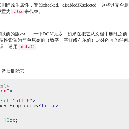
除原生属性，譬如checked、disabled或selected。
设置为
来代替。
false
Explorer 9以前的版本中，一个DOM元素，如果在把它从文档中
属性设置为简单原始值（数字、字符或布尔值）之外的其他任何
漏，请用
。
.data()
，然后删除它。
tml>
"en"
>
rset
=
"utf-8"
>
moveProp demo
</
title
>
:
10
px;