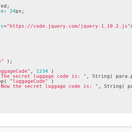
red;
ze
:
24
px;
rc
=
"https://code.jquery.com/jquery-1.10.2.js"
p"
 );
uggageCode"
, 
1234
 )
"The secret luggage code is: "
, String( para.
op( 
"luggageCode"
 )
"Now the secret luggage code is: "
, String( p