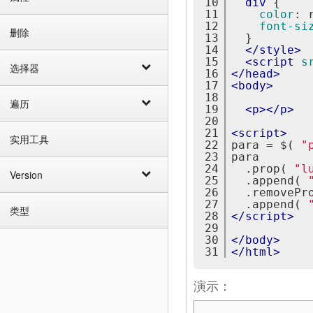
10
div
{
11
color
:
 
12
font-si
删除
13
}
14
</
style
>
15
<
script
s
选择器
16
</
head
>
17
<
body
>
18
遍历
19
<
p
>
</
p
>
20
21
<
script
>
实用工具
22
para = $( 
"
23
para
24
  .prop( 
"l
Version
25
  .append( 
26
  .removePr
27
  .append( 
类型
28
</
script
>
29
30
</
body
>
31
</
html
>
演示：